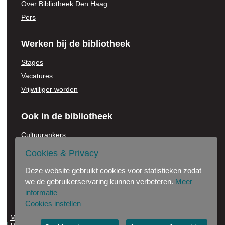
Over Bibliotheek Den Haag
Pers
Werken bij de bibliotheek
Stages
Vacatures
Vrijwilliger worden
Ook in de bibliotheek
Cultuurankers
Voor onderwijsinstellingen
Cookies & Privacy
Jonge Stadsdichter
Deze website gebruikt cookies voor statistieken zodat
Partners in de bibliotheek
we de gebruikerservaring kunnen verbeteren.
Meer
informatie
Cookies instellen
Maak gebruik van onze wifi
Disclaimer