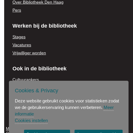
Over Bibliotheek Den Haag
Pers
Werken bij de bibliotheek
Stages
Vacatures
Vrijwilliger worden
Ook in de bibliotheek
Cultuurankers
Voor onderwijsinstellingen
Cookies & Privacy
Jonge Stadsdichter
Deze website gebruikt cookies voor statistieken zodat
Partners in de bibliotheek
we de gebruikerservaring kunnen verbeteren.
Meer
informatie
Cookies instellen
Maak gebruik van onze wifi
Disclaimer