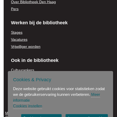
Over Bibliotheek Den Haag
Pers
Werken bij de bibliotheek
Stages
Vacatures
Vrijwilliger worden
Ook in de bibliotheek
Cultuurankers
Voor onderwijsinstellingen
Cookies & Privacy
Jonge Stadsdichter
Deze website gebruikt cookies voor statistieken zodat
Partners in de bibliotheek
we de gebruikerservaring kunnen verbeteren.
Meer
informatie
Cookies instellen
Maak gebruik van onze wifi
Disclaimer