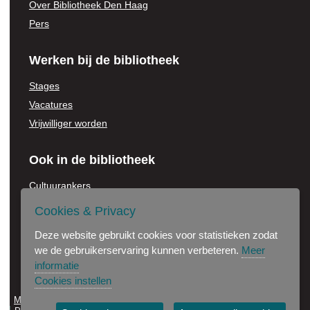
Over Bibliotheek Den Haag
Pers
Werken bij de bibliotheek
Stages
Vacatures
Vrijwilliger worden
Ook in de bibliotheek
Cultuurankers
Voor onderwijsinstellingen
Cookies & Privacy
Jonge Stadsdichter
Deze website gebruikt cookies voor statistieken zodat
Partners in de bibliotheek
we de gebruikerservaring kunnen verbeteren.
Meer
informatie
Cookies instellen
Maak gebruik van onze wifi
Disclaimer